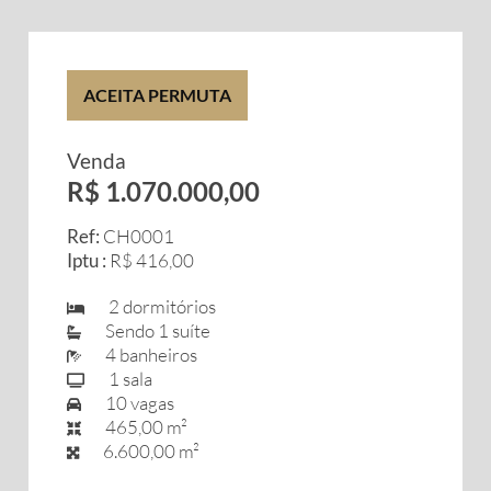
ACEITA PERMUTA
Venda
R$ 1.070.000,00
Ref:
CH0001
Iptu :
R$ 416,00
2 dormitórios
Sendo 1 suíte
4 banheiros
1 sala
10 vagas
465,00 m²
6.600,00 m²