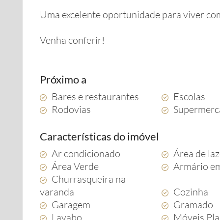
Uma excelente oportunidade para viver com
Venha conferir!
Próximo a
Bares e restaurantes
Escolas
Rodovias
Supermerc
Características do imóvel
Ar condicionado
Área de la
Área Verde
Armário e
Churrasqueira na
varanda
Cozinha
Garagem
Gramado
Lavabo
Móveis Pl