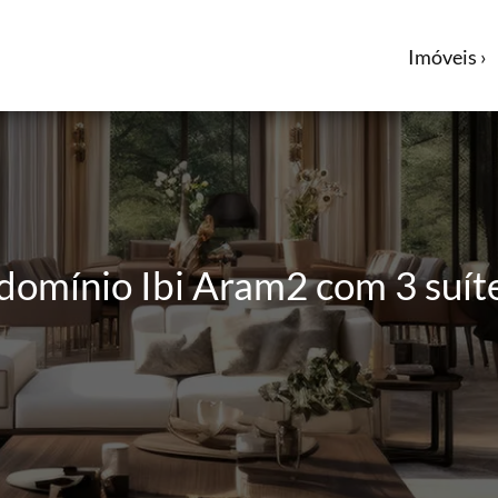
Imóveis ›
domínio Ibi Aram2 com 3 suít