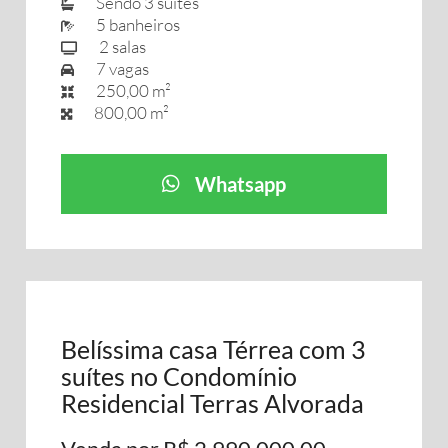
Sendo 3 suítes
5 banheiros
2 salas
7 vagas
250,00 m²
800,00 m²
Whatsapp
Belíssima casa Térrea com 3
suítes no Condomínio
Residencial Terras Alvorada