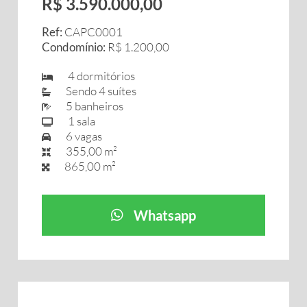
R$ 3.590.000,00
Ref:
CAPC0001
Condomínio:
R$ 1.200,00
4 dormitórios
Sendo 4 suítes
5 banheiros
1 sala
6 vagas
355,00 m²
865,00 m²
Whatsapp