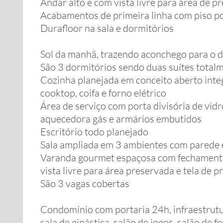
Andar alto e com vista livre para área de 
Acabamentos de primeira linha com piso por
Durafloor na sala e dormitórios
Sol da manhã, trazendo aconchego para o d
São 3 dormitórios sendo duas suítes total
Cozinha planejada em conceito aberto inte
cooktop, coifa e forno elétrico
Área de serviço com porta divisória de vid
aquecedora gás e armários embutidos
Escritório todo planejado
Sala ampliada em 3 ambientes com parede 
Varanda gourmet espaçosa com fechamento 
vista livre para área preservada e tela de p
São 3 vagas cobertas
Condomínio com portaria 24h, infraestrutura
sala de ginástica, salão de jogos, salão de 