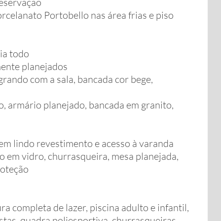
preservação
celanato Portobello nas área frias e piso
ia todo
mente planejados
grando com a sala, bancada cor bege,
ro, armário planejado, bancada em granito,
em lindo revestimento e acesso à varanda
em vidro, churrasqueira, mesa planejada,
roteção
 completa de lazer, piscina adulto e infantil,
festas, quadra poliesportiva, churrasqueiras,