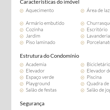
Características do imóvel
Aquecimento
Área de la
Armário embutido
Churrasqu
Cozinha
Escritório
Jardim
Lavanderi
Piso laminado
Porcelana
Estrutura do Condomínio
Academia
Bicicletári
Elevador
Elevador d
Espaço verde
Piscina
Playground
Quadra de 
Salão de festas
Salão de j
Segurança