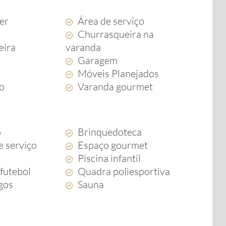
zer
Área de serviço
Churrasqueira na
eira
varanda
Garagem
a
Móveis Planejados
to
Varanda gourmet
o
Brinquedoteca
e serviço
Espaço gourmet
Piscina infantil
futebol
Quadra poliesportiva
ogos
Sauna