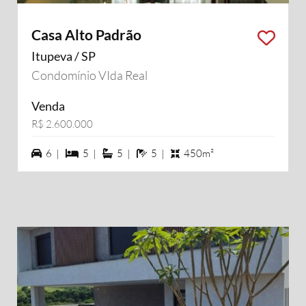
Casa Alto Padrão
Itupeva / SP
Condomínio VIda Real
Venda
R$ 2.600.000
6 vagas na garagem
5 dormiórios
5 suítes
5 banheiros
6 |
5 |
5 |
5 |
450m²