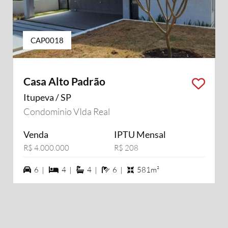
CAP0018
Casa Alto Padrão
Itupeva / SP
Condominio VIda Real
Venda
IPTU Mensal
R$ 4.000.000
R$ 208
6 vagas na garagem
4 dormiórios
4 suítes
6 banheiros
6 |
4 |
4 |
6 |
581m²