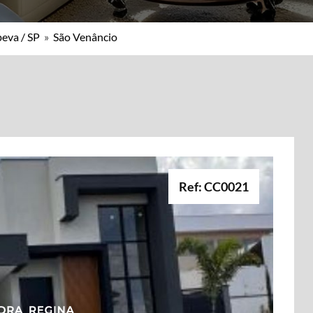
peva / SP
»
São Venâncio
Ref: CC0021