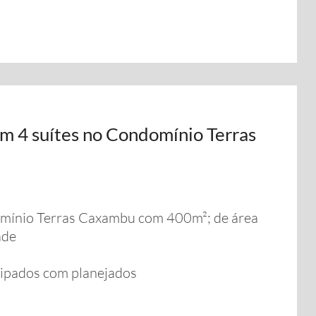
om 4 suítes no Condomínio Terras
omínio Terras Caxambu com 400m²; de área
ade
uipados com planejados