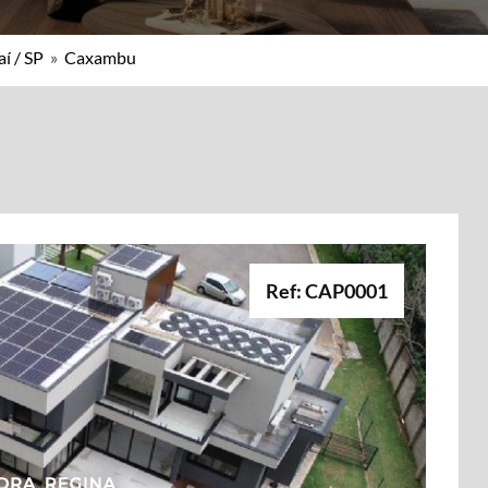
í / SP
»
Caxambu
Ref: CAP0001