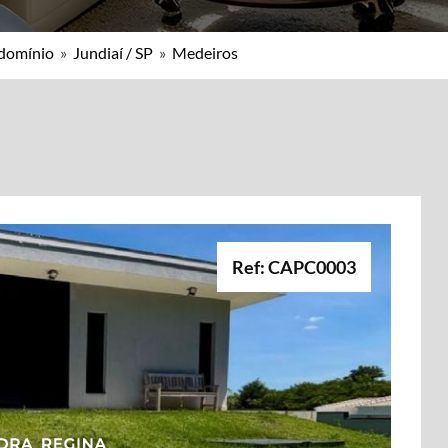
ndomínio
»
Jundiaí / SP
»
Medeiros
Ref: CAPC0003