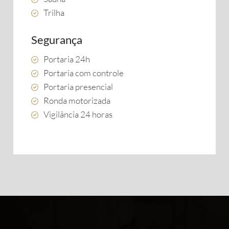
Trilha
Segurança
Portaria 24h
Portaria com controle
Portaria presencial
Ronda motorizada
Vigilância 24 horas