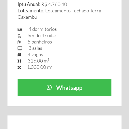
Iptu Anual:
R$ 4.760,40
Loteamento:
Loteamento Fechado Terra
Caxambu
4 dormitórios
Sendo 4 suítes
5 banheiros
3 salas
4 vagas
316,00 m²
1.000,00 m²
Whatsapp